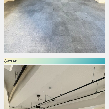
⇩after